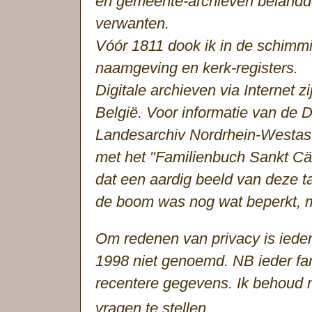
en gemeente-archieven belandde 
verwanten.
Vóór 1811 dook ik in de schimm
naamgeving en kerk-registers.
Digitale archieven via Internet zi
België. Voor informatie van de D
Landesarchiv Nordrhein-Westast
met het "Familienbuch Sankt Cäc
dat een aardig beeld van deze t
de boom was nog wat beperkt, ma
Om redenen van privacy is iede
1998 niet genoemd. NB ieder fami
recentere gegevens. Ik behoud mi
vragen te stellen.