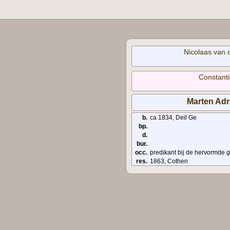
Nicolaas van 
Constant
Marten Adr
b.
ca 1834, Deil Ge
bp.
d.
bur.
occ.
predikant bij de hervormde
res.
1863, Cothen