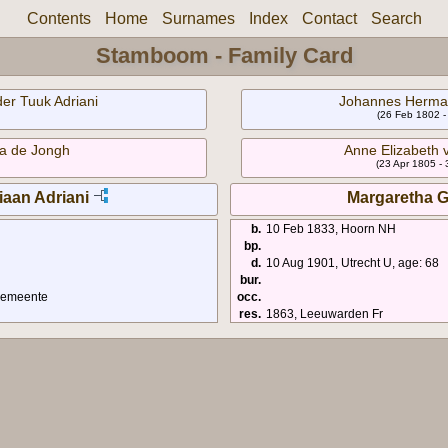
Contents
Home
Surnames
Index
Contact
Search
Stamboom - Family Card
der Tuuk Adriani
Johannes Herma
(26 Feb 1802 -
ia de Jongh
Anne Elizabeth
(23 Apr 1805 - 
iaan Adriani
Margaretha 
b.
10 Feb 1833, Hoorn NH
bp.
d.
10 Aug 1901, Utrecht U, age: 68
bur.
 gemeente
occ.
res.
1863, Leeuwarden Fr