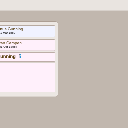
nus Gunning .
 1 Mar 1889)
 van Campen .
31 Oct 1855)
Gunning