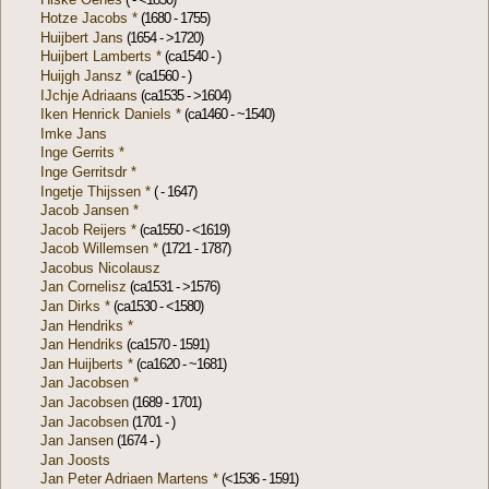
Hotze Jacobs *
(1680 - 1755)
Huijbert Jans
(1654 - >1720)
Huijbert Lamberts *
(ca1540 - )
Huijgh Jansz *
(ca1560 - )
IJchje Adriaans
(ca1535 - >1604)
Iken Henrick Daniels *
(ca1460 - ~1540)
Imke Jans
Inge Gerrits *
Inge Gerritsdr *
Ingetje Thijssen *
( - 1647)
Jacob Jansen *
Jacob Reijers *
(ca1550 - <1619)
Jacob Willemsen *
(1721 - 1787)
Jacobus Nicolausz
Jan Cornelisz
(ca1531 - >1576)
Jan Dirks *
(ca1530 - <1580)
Jan Hendriks *
Jan Hendriks
(ca1570 - 1591)
Jan Huijberts *
(ca1620 - ~1681)
Jan Jacobsen *
Jan Jacobsen
(1689 - 1701)
Jan Jacobsen
(1701 - )
Jan Jansen
(1674 - )
Jan Joosts
Jan Peter Adriaen Martens *
(<1536 - 1591)