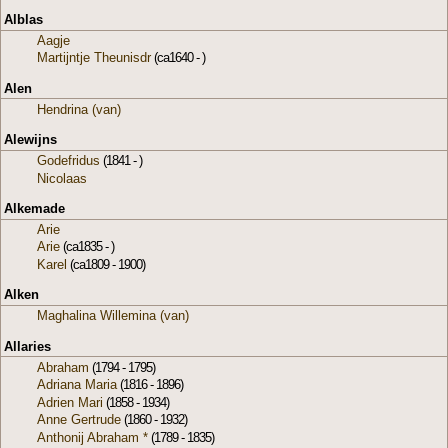
Alblas
Aagje
Martijntje Theunisdr
(ca1640 - )
Alen
Hendrina (van)
Alewijns
Godefridus
(1841 - )
Nicolaas
Alkemade
Arie
Arie
(ca1835 - )
Karel
(ca1809 - 1900)
Alken
Maghalina Willemina (van)
Allaries
Abraham
(1794 - 1795)
Adriana Maria
(1816 - 1896)
Adrien Mari
(1858 - 1934)
Anne Gertrude
(1860 - 1932)
Anthonij Abraham *
(1789 - 1835)