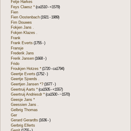
Fetje Harkes
Feys Claesz *
(ca1510 - <1579)
Fien
Fien Oostenbach
(1921 - 1989)
Fim Douwes
Fokjen Jans .
Fokjen Klazes .
Frank
Frank Everts
(1755 - )
Fransje
Frederik Jans
Frerik Jansen
(1668 - )
Frido
Froukjen Hotzes *
(1720 - ca1794)
Geertje Everts
(1752 - )
Geertje Sjoerds .
Geertjen Jansen *?
(1677 - )
Geertruij Aarts *
(ca1505 - <1557)
Geertruij Andriesdr *
(ca1500 - ~1570)
Geesje Jans *
Geessien Jans .
Gelbrig Thomas
Ger
Gerard Gerardts
(1636 - )
Gerbrig Ellerts
Gerrit
(1755 - )