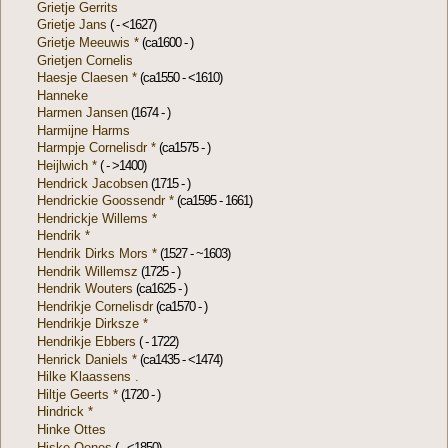
Grietje Gerrits
Grietje Jans
( - <1627)
Grietje Meeuwis *
(ca1600 - )
Grietjen Cornelis
Haesje Claesen *
(ca1550 - <1610)
Hanneke
Harmen Jansen
(1674 - )
Harmijne Harms
Harmpje Cornelisdr *
(ca1575 - )
Heijlwich *
( - >1400)
Hendrick Jacobsen
(1715 - )
Hendrickie Goossendr *
(ca1595 - 1661)
Hendrickje Willems *
Hendrik *
Hendrik Dirks Mors *
(1527 - ~1603)
Hendrik Willemsz
(1725 - )
Hendrik Wouters
(ca1625 - )
Hendrikje Cornelisdr
(ca1570 - )
Hendrikje Dirksze *
Hendrikje Ebbers
( - 1722)
Henrick Daniels *
(ca1435 - <1474)
Hilke Klaassens .
Hiltje Geerts *
(1720 - )
Hindrick *
Hinke Ottes
Hiske Oenes
( - <1850)