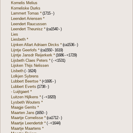
Kornelis Melius
Korneliske Durks
Lammert Tomas *
(1715 - )
Leendert Ariensen *
Leendert Raucussen
Leendert Theunisz *
(ca1540 - )
Lies
Liesbeth *
Lijnken Allart Adriaen Dircks *
(ca1536 - )
Lijntje Geerlofs *
(ca1550 - 1619)
Lijntje Jansdr Reijerkerk *
(1686 - <1729)
Lijsbeth Claes Peters *
( - <1531)
Lijsken Thijs Nelissen
Lisbeth
( - 1624)
Lolkjen Sybrens
Lubbert Beertse *
(<1695 - )
Lubbert Everts
(1738 - )
- Luijtgaert *
Luitzen Hijlkens *
( - <1820)
Lysbeth Wouters *
Maagje Gerrits *
Maarten Jans
(1650 - )
Maartje Cornelisse *
(ca1712 - )
Maartje Leendertdr *
( - <1644)
Maartje Maartens *