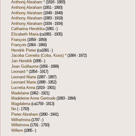
Anthonij Abraham *
(1818 - 1883)
Anthonij Abraham
(1851 - 1893)
Anthony Abraham
(1849 - 1849)
Anthony Abraham
(1883 - 1919)
Anthony Abraham
(1934 - 1934)
Catharina Hendrika
(1881 - )
Elizabeth Maria
(ca1881 - 1935)
François
(1859 - 1859)
François
(1864 - 1866)
Hendrik Pieter
(ca1891 - )
Jacoba Cornelia (Coba, Koos) *
(1884 - 1972)
Jan Hendrik
(1895 - )
Jean Guillaume
(1856 - 1899)
Leonard *
(1854 - 1917)
Leonard Marie
(1887 - 1887)
Leonard Marie
(1888 - 1952)
Lucretia Anna
(1819 - 1901)
Madelaine
(1862 - 1921)
Madeleine Anne Gertrude
(1893 - 1894)
Magdalena
(ca1759 - 1813)
Nn
( - 1793)
Pieter Abraham
(1890 - 1941)
Wilhelmina
(1797 - )
Willelmina
(1791 - 1793)
Willem
(1885 - )