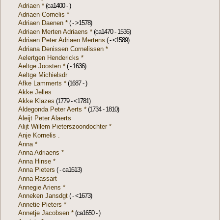
Adriaen *
(ca1400 - )
Adriaen Cornelis *
Adriaen Daenen *
( - >1578)
Adriaen Merten Adriaens *
(ca1470 - 1536)
Adriaen Peter Adriaen Mertens
( - <1589)
Adriana Denissen Cornelissen *
Aelertgen Hendericks *
Aeltge Joosten *
( - 1636)
Aeltge Michielsdr
Afke Lammerts *
(1687 - )
Akke Jelles
Akke Klazes
(1779 - <1781)
Aldegonda Peter Aerts *
(1734 - 1810)
Aleijt Peter Alaerts
Alijt Willem Pieterszoondochter *
Anje Kornelis .
Anna *
Anna Adriaens *
Anna Hinse *
Anna Pieters
( - ca1613)
Anna Rassart
Annegie Ariens *
Anneken Jansdgt
( - <1673)
Annetie Pieters *
Annetje Jacobsen *
(ca1650 - )