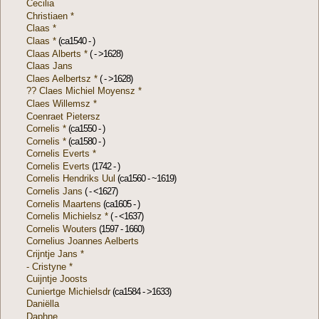
Cecilia
Christiaen *
Claas *
Claas *
(ca1540 - )
Claas Alberts *
( - >1628)
Claas Jans
Claes Aelbertsz *
( - >1628)
?? Claes Michiel Moyensz *
Claes Willemsz *
Coenraet Pietersz
Cornelis *
(ca1550 - )
Cornelis *
(ca1580 - )
Cornelis Everts *
Cornelis Everts
(1742 - )
Cornelis Hendriks Uul
(ca1560 - ~1619)
Cornelis Jans
( - <1627)
Cornelis Maartens
(ca1605 - )
Cornelis Michielsz *
( - <1637)
Cornelis Wouters
(1597 - 1660)
Cornelius Joannes Aelberts
Crijntje Jans *
- Cristyne *
Cuijntje Joosts
Cuniertge Michielsdr
(ca1584 - >1633)
Daniëlla
Daphne