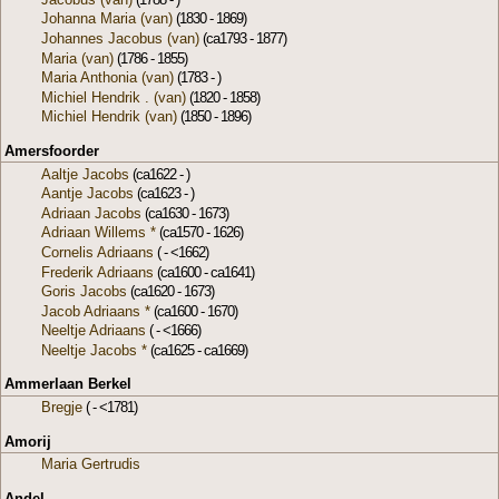
Johanna Maria (van)
(1830 - 1869)
Johannes Jacobus (van)
(ca1793 - 1877)
Maria (van)
(1786 - 1855)
Maria Anthonia (van)
(1783 - )
Michiel Hendrik . (van)
(1820 - 1858)
Michiel Hendrik (van)
(1850 - 1896)
Amersfoorder
Aaltje Jacobs
(ca1622 - )
Aantje Jacobs
(ca1623 - )
Adriaan Jacobs
(ca1630 - 1673)
Adriaan Willems *
(ca1570 - 1626)
Cornelis Adriaans
( - <1662)
Frederik Adriaans
(ca1600 - ca1641)
Goris Jacobs
(ca1620 - 1673)
Jacob Adriaans *
(ca1600 - 1670)
Neeltje Adriaans
( - <1666)
Neeltje Jacobs *
(ca1625 - ca1669)
Ammerlaan Berkel
Bregje
( - <1781)
Amorij
Maria Gertrudis
Andel