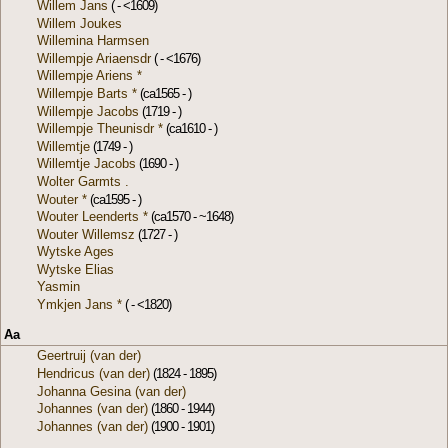
Willem Jans
( - <1609)
Willem Joukes
Willemina Harmsen
Willempje Ariaensdr
( - <1676)
Willempje Ariens *
Willempje Barts *
(ca1565 - )
Willempje Jacobs
(1719 - )
Willempje Theunisdr *
(ca1610 - )
Willemtje
(1749 - )
Willemtje Jacobs
(1690 - )
Wolter Garmts .
Wouter *
(ca1595 - )
Wouter Leenderts *
(ca1570 - ~1648)
Wouter Willemsz
(1727 - )
Wytske Ages
Wytske Elias
Yasmin
Ymkjen Jans *
( - <1820)
Aa
Geertruij (van der)
Hendricus (van der)
(1824 - 1895)
Johanna Gesina (van der)
Johannes (van der)
(1860 - 1944)
Johannes (van der)
(1900 - 1901)