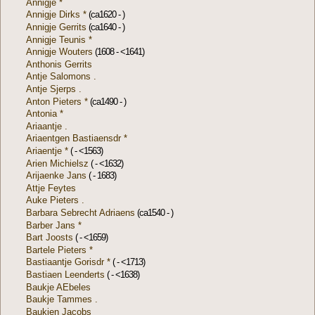
Annigje *
Annigje Dirks *
(ca1620 - )
Annigje Gerrits
(ca1640 - )
Annigje Teunis *
Annigje Wouters
(1608 - <1641)
Anthonis Gerrits
Antje Salomons .
Antje Sjerps .
Anton Pieters *
(ca1490 - )
Antonia *
Ariaantje .
Ariaentgen Bastiaensdr *
Ariaentje *
( - <1563)
Arien Michielsz
( - <1632)
Arijaenke Jans
( - 1683)
Attje Feytes
Auke Pieters .
Barbara Sebrecht Adriaens
(ca1540 - )
Barber Jans *
Bart Joosts
( - <1659)
Bartele Pieters *
Bastiaantje Gorisdr *
( - <1713)
Bastiaen Leenderts
( - <1638)
Baukje AEbeles
Baukje Tammes .
Baukjen Jacobs