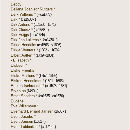
Debby
Deliana Joanisdr Rutgers *
Derk Willems *
( - ca1777)
Dirk *
(ca1500 - )
Dirk Antons *
(ca1530 - 1571)
Dirk Claasz *
(ca1585 - )
Dirk Huijgs
( - ca1655)
Dirk Jan Luijtens *
(ca1470 - )
Dirkje Hendriks
(ca1563 - <1605)
Dirkje Wouters *
(1602 - ~1674)
Elbert Aalten *
(1739 - 1801)
- Elisabeth *
Elsbeen *
Elske Freerks
Elske Martens *
(1757 - 1826)
Elsken Hendriksdr *
(1591 - 1663)
Ercken Isebrandts *
(ca1575 - 1651)
Erken nn
(1490 - )
Ernst Sanders *
(ca1635 - ca1676)
Eugène
Eva Willemsen *
Everhard Bernard Jansen
(1683 - )
Evert Jacobs *
Evert Jansen
(1651 - )
Evert Lubbertse *
(ca1712 - )