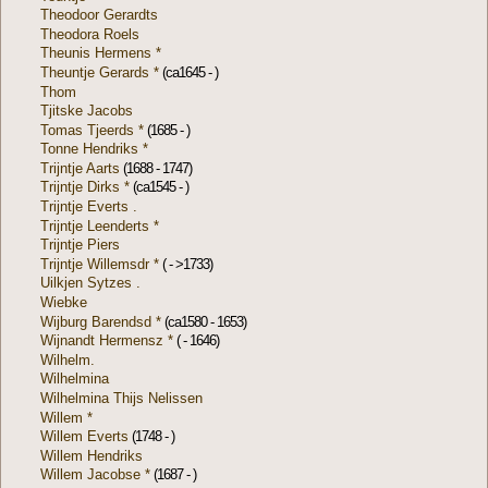
Theodoor Gerardts
Theodora Roels
Theunis Hermens *
Theuntje Gerards *
(ca1645 - )
Thom
Tjitske Jacobs
Tomas Tjeerds *
(1685 - )
Tonne Hendriks *
Trijntje Aarts
(1688 - 1747)
Trijntje Dirks *
(ca1545 - )
Trijntje Everts .
Trijntje Leenderts *
Trijntje Piers
Trijntje Willemsdr *
( - >1733)
Uilkjen Sytzes .
Wiebke
Wijburg Barendsd *
(ca1580 - 1653)
Wijnandt Hermensz *
( - 1646)
Wilhelm.
Wilhelmina
Wilhelmina Thijs Nelissen
Willem *
Willem Everts
(1748 - )
Willem Hendriks
Willem Jacobse *
(1687 - )