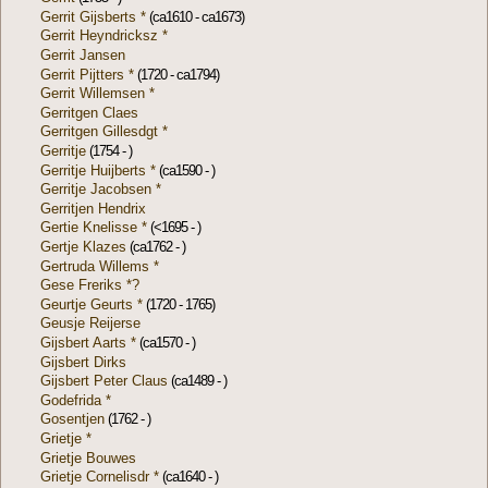
Gerrit Gijsberts *
(ca1610 - ca1673)
Gerrit Heyndricksz *
Gerrit Jansen
Gerrit Pijtters *
(1720 - ca1794)
Gerrit Willemsen *
Gerritgen Claes
Gerritgen Gillesdgt *
Gerritje
(1754 - )
Gerritje Huijberts *
(ca1590 - )
Gerritje Jacobsen *
Gerritjen Hendrix
Gertie Knelisse *
(<1695 - )
Gertje Klazes
(ca1762 - )
Gertruda Willems *
Gese Freriks *?
Geurtje Geurts *
(1720 - 1765)
Geusje Reijerse
Gijsbert Aarts *
(ca1570 - )
Gijsbert Dirks
Gijsbert Peter Claus
(ca1489 - )
Godefrida *
Gosentjen
(1762 - )
Grietje *
Grietje Bouwes
Grietje Cornelisdr *
(ca1640 - )