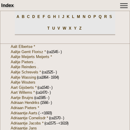
Index
A
B
C
D
E
F
G
H
I
J
K
L
M
N
O
P
Q
R
S
T
U
V
W
X
Y
Z
Aalt Elbertse *
Aaltje Gerrit Florisz *
(ca1545 - )
Aaltje Meijerts Meijerts *
Aaltje Pieters .
Aaltje Reinders .
Aaltje Schrevels *
(ca1525 - )
Aaltje Wassing
(ca1864 - 1934)
Aaltje Wouters
Aart Gijsberts *
(ca1540 - )
Aart Willems *
(ca1470 - )
Aartje Bruijns
(ca1585 - )
Adriaan Hendriks
(1566 - )
Adriaan Pieters *
Adriaantje Aarts
( - <1693)
Adriaantje Cornelisdr *
(ca1570 - )
Adriaantje Jacobs *
(ca1575 - <1619)
Adriaantje Jans