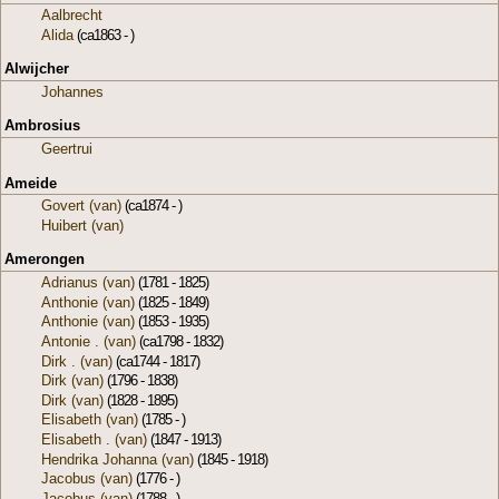
Aalbrecht
Alida
(ca1863 - )
Alwijcher
Johannes
Ambrosius
Geertrui
Ameide
Govert (van)
(ca1874 - )
Huibert (van)
Amerongen
Adrianus (van)
(1781 - 1825)
Anthonie (van)
(1825 - 1849)
Anthonie (van)
(1853 - 1935)
Antonie . (van)
(ca1798 - 1832)
Dirk . (van)
(ca1744 - 1817)
Dirk (van)
(1796 - 1838)
Dirk (van)
(1828 - 1895)
Elisabeth (van)
(1785 - )
Elisabeth . (van)
(1847 - 1913)
Hendrika Johanna (van)
(1845 - 1918)
Jacobus (van)
(1776 - )
Jacobus (van)
(1788 - )