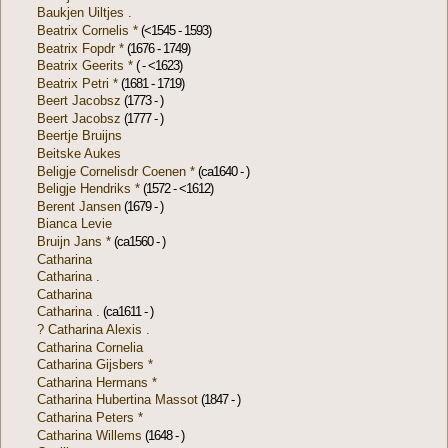
Baukjen Uiltjes .
Beatrix Cornelis *
(<1545 - 1593)
Beatrix Fopdr *
(1676 - 1749)
Beatrix Geerits *
( - <1623)
Beatrix Petri *
(1681 - 1719)
Beert Jacobsz
(1773 - )
Beert Jacobsz
(1777 - )
Beertje Bruijns
Beitske Aukes
Beligje Cornelisdr Coenen *
(ca1640 - )
Beligje Hendriks *
(1572 - <1612)
Berent Jansen
(1679 - )
Bianca Levie
Bruijn Jans *
(ca1560 - )
Catharina
Catharina .
Catharina
Catharina .
(ca1611 - )
? Catharina Alexis .
Catharina Cornelia
Catharina Gijsbers *
Catharina Hermans *
Catharina Hubertina Massot
(1847 - )
Catharina Peters *
Catharina Willems
(1648 - )