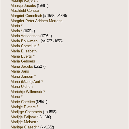
Maartje Reijers .
Maasje Jacobs
(1766 - )
Machteld Corsse
Margriet Cornelisdr
(ca1535 - >1576)
Margriet Peter Adriaen Mertens
Maria *
Maria *
(1670 - )
Maria Adriaensen
(1796 - )
Maria Bouwman .
(ca1787 - 1856)
Maria Cornelius *
Maria Elisabeth
Maria Everts *
Maria Geboers
Maria Jacobs
(1722 - )
Maria Jans
Maria Jansen *
Maria (Marie) Aert *
Maria Uldrich
Marichje Willemsdr *
Marie *
Marie Chrétien
(1854 - )
Marigje Pieters *
Marijtge Coenraets
( - <1563)
Marijtje Feijsse *
( - 1616)
Marijtje Melsen *
Maritge Claesdr *
( - <1632)