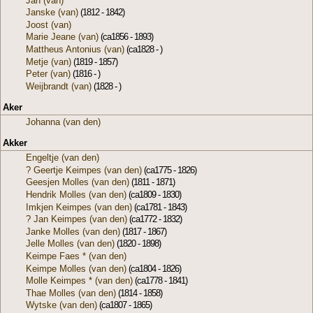
Jan (van)
Janske (van)
(1812 - 1842)
Joost (van)
Marie Jeane (van)
(ca1856 - 1893)
Mattheus Antonius (van)
(ca1828 - )
Metje (van)
(1819 - 1857)
Peter (van)
(1816 - )
Weijbrandt (van)
(1828 - )
Aker
Johanna (van den)
Akker
Engeltje (van den)
? Geertje Keimpes (van den)
(ca1775 - 1826)
Geesjen Molles (van den)
(1811 - 1871)
Hendrik Molles (van den)
(ca1809 - 1830)
Imkjen Keimpes (van den)
(ca1781 - 1843)
? Jan Keimpes (van den)
(ca1772 - 1832)
Janke Molles (van den)
(1817 - 1867)
Jelle Molles (van den)
(1820 - 1898)
Keimpe Faes * (van den)
Keimpe Molles (van den)
(ca1804 - 1826)
Molle Keimpes * (van den)
(ca1778 - 1841)
Thae Molles (van den)
(1814 - 1858)
Wytske (van den)
(ca1807 - 1865)