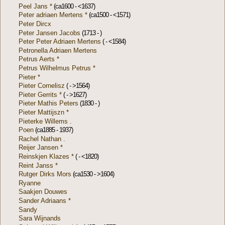
Peel Jans *
(ca1600 - <1637)
Peter adriaen Mertens *
(ca1500 - <1571)
Peter Dircx
Peter Jansen Jacobs
(1713 - )
Peter Peter Adriaen Mertens
( - <1584)
Petronella Adriaen Mertens
Petrus Aerts *
Petrus Wilhelmus Petrus *
Pieter *
Pieter Cornelisz
( - >1564)
Pieter Gerrits *
( - >1627)
Pieter Mathis Peters
(1830 - )
Pieter Mattijszn *
Pieterke Willems .
Poen
(ca1885 - 1937)
Rachel Nathan .
Reijer Jansen *
Reinskjen Klazes *
( - <1820)
Reint Janss *
Rutger Dirks Mors
(ca1530 - >1604)
Ryanne
Saakjen Douwes
Sander Adriaans *
Sandy
Sara Wijnands