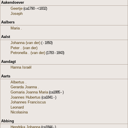
Aakendoever
Geertje
(ca1790 - <1832)
Joseph
Aalbers
Maria .
Aalst
Johanna (van der)
( - 1850)
Peter . (van der)
Petronella . (van der)
(1783 - 1843)
Aandagt
Hanna Israël
Aarts
Albertus .
Gerarda Joanna .
Gomaria Joanna Maria
(ca1885 - )
Joannes Hubertus
(ca1841 - )
Johannes Franciscus
Leonard
Nicolasina
Abbing
Hendrika Johanna
(ca1844 - )