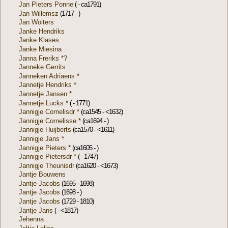
Jan Pieters Ponne
( - ca1791)
Jan Willemsz
(1717 - )
Jan Wolters
Janke Hendriks
Janke Klases
Janke Miesina
Janna Freriks *?
Janneke Gerrits
Janneken Adriaens *
Jannetje Hendriks *
Jannetje Jansen *
Jannetje Lucks *
( - 1771)
Jannigje Cornelisdr *
(ca1545 - <1632)
Jannigje Cornelisse *
(ca1694 - )
Jannigje Huijberts
(ca1570 - <1611)
Jannigje Jans *
Jannigje Pieters *
(ca1605 - )
Jannigje Pietersdr *
( - 1747)
Jannigje Theunisdr
(ca1620 - <1673)
Jantje Bouwens
Jantje Jacobs
(1695 - 1698)
Jantje Jacobs
(1698 - )
Jantje Jacobs
(1729 - 1810)
Jantje Jans
( - <1817)
Jehenna .