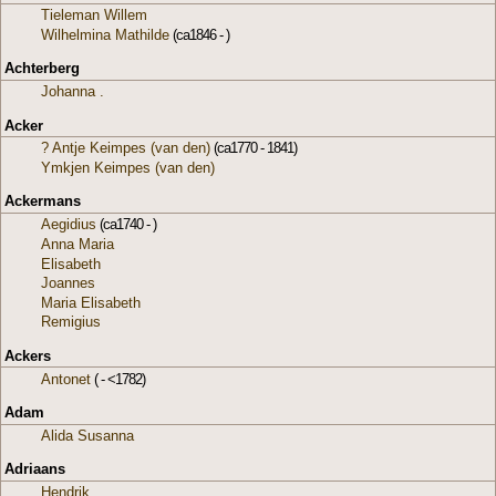
Tieleman Willem
Wilhelmina Mathilde
(ca1846 - )
Achterberg
Johanna .
Acker
? Antje Keimpes (van den)
(ca1770 - 1841)
Ymkjen Keimpes (van den)
Ackermans
Aegidius
(ca1740 - )
Anna Maria
Elisabeth
Joannes
Maria Elisabeth
Remigius
Ackers
Antonet
( - <1782)
Adam
Alida Susanna
Adriaans
Hendrik