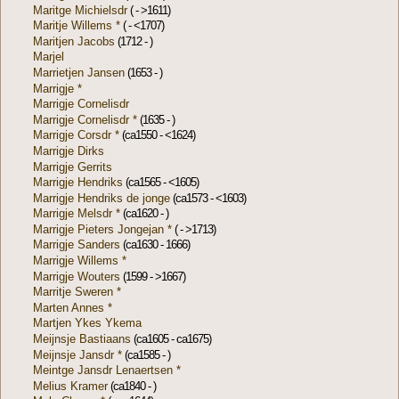
Maritge Michielsdr
( - >1611)
Maritje Willems *
( - <1707)
Maritjen Jacobs
(1712 - )
Marjel
Marrietjen Jansen
(1653 - )
Marrigje *
Marrigje Cornelisdr
Marrigje Cornelisdr *
(1635 - )
Marrigje Corsdr *
(ca1550 - <1624)
Marrigje Dirks
Marrigje Gerrits
Marrigje Hendriks
(ca1565 - <1605)
Marrigje Hendriks de jonge
(ca1573 - <1603)
Marrigje Melsdr *
(ca1620 - )
Marrigje Pieters Jongejan *
( - >1713)
Marrigje Sanders
(ca1630 - 1666)
Marrigje Willems *
Marrigje Wouters
(1599 - >1667)
Marritje Sweren *
Marten Annes *
Martjen Ykes Ykema
Meijnsje Bastiaans
(ca1605 - ca1675)
Meijnsje Jansdr *
(ca1585 - )
Meintge Jansdr Lenaertsen *
Melius Kramer
(ca1840 - )