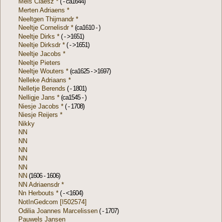
Mels Claesz *
( - ca1644)
Merten Adriaens *
Neeltgen Thijmandr *
Neeltje Cornelisdr *
(ca1610 - )
Neeltje Dirks *
( - >1651)
Neeltje Dirksdr *
( - >1651)
Neeltje Jacobs *
Neeltje Pieters
Neeltje Wouters *
(ca1625 - >1697)
Nelleke Adriaans *
Nelletje Berends
( - 1801)
Nelligje Jans *
(ca1545 - )
Niesje Jacobs *
( - 1708)
Niesje Reijers *
Nikky
NN
NN
NN
NN
NN
NN
(1606 - 1606)
NN Adriaensdr *
Nn Herbouts *
( - <1604)
NotInGedcom [I502574]
Odilia Joannes Marcelissen
( - 1707)
Pauwels Jansen