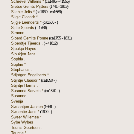
Schrevel Willems *
(ca1495 - <1555)
Sietse Gerrits Pijtters
(1741 - 1819)
Sijchje Jelis *
(ca1630 - ca1669)
Sijgje Claasdr *
Sijgje Leenderts *
(ca1635 - )
Sijtie Sjoerds
( - 1768)
Simone
Sjoerd Gerrijts Ponne
(ca1755 - 1831)
Sjoerdtje Tjeerds .
( - <1812)
Sjoukje Hayes
Sjoukjen Jans
Sophia .
Sophie *
Stephanus .
Stijntgen Engelberts *
Stijntje Claasdr *
(ca1650 - )
Stijntje Harms .
Susanna Sarvels *
(ca1570 - )
Susanne
Svenja
Swaantjen Jansen
(1669 - )
Swaentie Jans *
(1600 - )
Sweer Willemse *
Sybe Wybes
Teunis Geurtsen .
Teuntje *