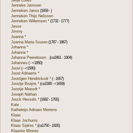
Jeltje Lolles
Jenneke Janssen
Jenneken Janss
(1659 - )
Jenneken Thijs Nelissen
Jenneken Willemsen *
(1732 - 1777)
Jesse
Jimmy
Joanna *
Joanna Maria Souren
(1787 - 1867)
Johanna *
Johanna *
Johanna Peereboom .
(ca1861 - 1904)
Johannes
( - <1850)
Joost
( - <1580)
Joost Adriaens *
Joostgen Hendrickxdr *
( - 1657)
Joostje Bruijns *
(ca1590 - <1659)
Joostje Meesdr *
Joseph Nathan .
Jouck Hessels *
(1682 - 1765)
Kate
Katheleijn Adriaen Mertens
Klaas .
Klaas Jochums .
Klaas Sipkes *
(ca1750 - 1826)
Klaaske Minnes