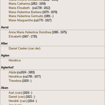
Maria Catharina
(1852 - 1934)
Maria Elisabeth .
(ca1739 - 1812)
Maria Hubertina Barbara
(1879 - 1879)
Maria Hubertina Gertrudis
(1881 - )
Marie Marguerithe
(ca1770 - 1827)
Aerst
Anna Maria Hubertina Dorothea
(1895 - 1975)
Elisabeth
(1667 - 1735)
After
Daniel Ceelen (van der)
Agten
Hendrica
Agterhof
Alijda
(ca1824 - 1883)
Hendrikus
(ca1795 - 1877)
Theodora
(1829 - )
Aken
Aart (van)
(1824 - )
Daniel (van)
(1821 - )
Hendrik (van)
(1814 - )