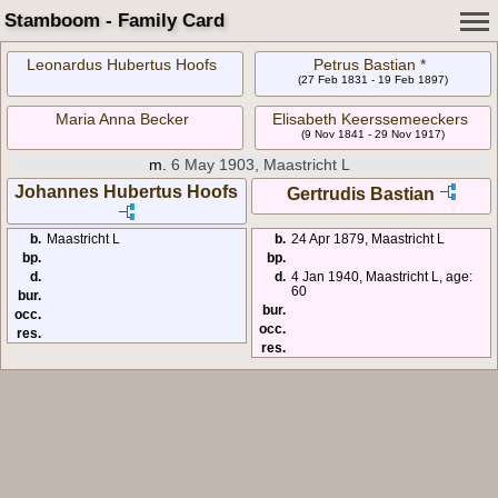
Stamboom - Family Card
Leonardus Hubertus Hoofs
Petrus Bastian *
(27 Feb 1831 - 19 Feb 1897)
Maria Anna Becker
Elisabeth Keerssemeeckers
(9 Nov 1841 - 29 Nov 1917)
m.
6 May 1903, Maastricht L
Johannes Hubertus Hoofs
Gertrudis Bastian
b.
Maastricht L
b.
24 Apr 1879, Maastricht L
bp.
bp.
d.
d.
4 Jan 1940, Maastricht L, age:
60
bur.
bur.
occ.
occ.
res.
res.