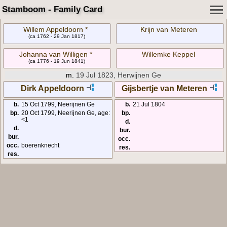
Stamboom - Family Card
Willem Appeldoorn *
Krijn van Meteren
(ca 1762 - 29 Jan 1817)
Johanna van Willigen *
Willemke Keppel
(ca 1776 - 19 Jun 1841)
m.
19 Jul 1823, Herwijnen Ge
Dirk Appeldoorn
Gijsbertje van Meteren
b.
15 Oct 1799, Neerijnen Ge
b.
21 Jul 1804
bp.
20 Oct 1799, Neerijnen Ge, age:
bp.
<1
d.
d.
bur.
bur.
occ.
occ.
boerenknecht
res.
res.