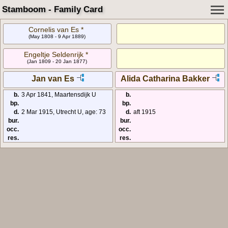
Stamboom - Family Card
Cornelis van Es *
(May 1808 - 9 Apr 1889)
Engeltje Seldenrijk *
(Jan 1809 - 20 Jan 1877)
Jan van Es
Alida Catharina Bakker
b.
3 Apr 1841, Maartensdijk U
b.
bp.
bp.
d.
2 Mar 1915, Utrecht U, age: 73
d.
aft 1915
bur.
bur.
occ.
occ.
res.
res.