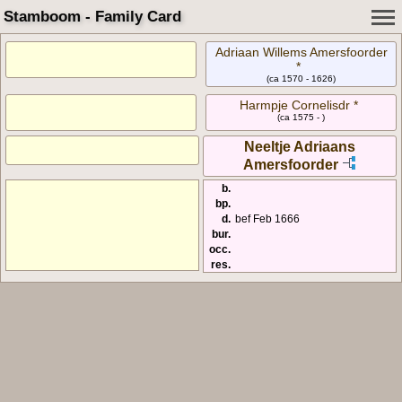
Stamboom - Family Card
Adriaan Willems Amersfoorder
*
(ca 1570 - 1626)
Harmpje Cornelisdr *
(ca 1575 - )
Neeltje Adriaans
Amersfoorder
b.
bp.
d.
bef Feb 1666
bur.
occ.
res.