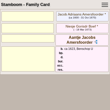
Stamboom - Family Card
Jacob Adriaans Amersfoorder *
(ca 1600 - 31 Oct 1670)
Niesje Gorisdr Boef *
( - 18 Mar 1673)
Aantje Jacobs
Amersfoorder
b.
ca 1623, Benschop U
bp.
d.
bur.
occ.
res.