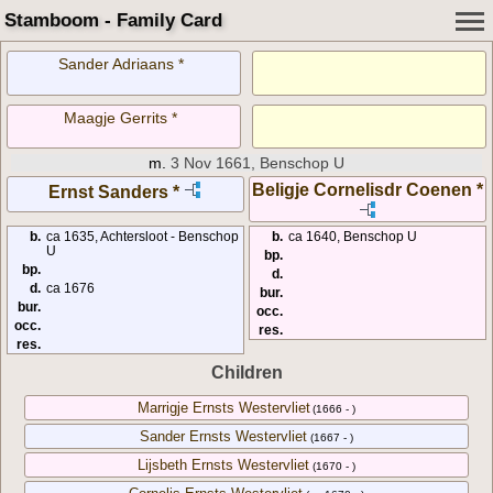
Stamboom - Family Card
Sander Adriaans *
Maagje Gerrits *
m.
3 Nov 1661, Benschop U
Beligje Cornelisdr Coenen *
Ernst Sanders *
b.
ca 1635, Achtersloot - Benschop
b.
ca 1640, Benschop U
U
bp.
bp.
d.
d.
ca 1676
bur.
bur.
occ.
occ.
res.
res.
Children
Marrigje Ernsts Westervliet
(1666 - )
Sander Ernsts Westervliet
(1667 - )
Lijsbeth Ernsts Westervliet
(1670 - )