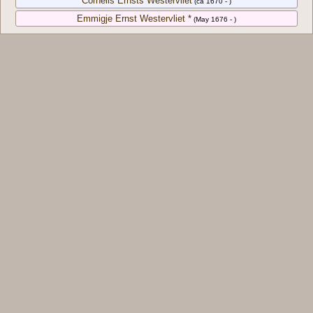
Cornelis Ernsts Westervliet
(ca 1670 - )
Emmigje Ernst Westervliet *
(May 1676 - )