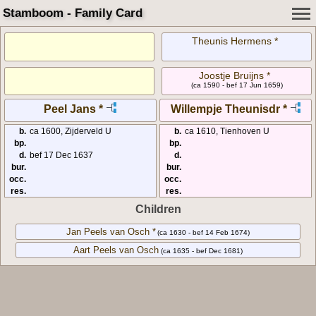
Stamboom - Family Card
Theunis Hermens *
Joostje Bruijns *
(ca 1590 - bef 17 Jun 1659)
Peel Jans *
Willempje Theunisdr *
b.
ca 1600, Zijderveld U
b.
ca 1610, Tienhoven U
bp.
bp.
d.
bef 17 Dec 1637
d.
bur.
bur.
occ.
occ.
res.
res.
Children
Jan Peels van Osch *
(ca 1630 - bef 14 Feb 1674)
Aart Peels van Osch
(ca 1635 - bef Dec 1681)