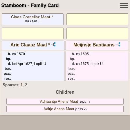
Stamboom - Family Card
Claas Cornelisz Maat *
(ca 1540 - )
Arie Claasz Maat *
Meijnsje Bastiaans
b.
ca 1570
b.
ca 1605
bp.
bp.
d.
bef Apr 1627, Lopik U
d.
ca 1675, Lopik U
bur.
bur.
occ.
occ.
res.
res.
Spouses:
1
, 2
Children
Adriaantje Ariens Maat
(1622 - )
Aaltje Ariens Maat
(1625 - )