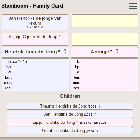
Stamboom - Family Card
Jan Hendriks de jonge van
Kekum
(ca 1620 - )
Stijntje Gijsberts de Jong *
Hendrik Jans de Jong *
Annigje *
b.
ca 1645
b.
bp.
bp.
d.
d.
bur.
bur.
occ.
occ.
res.
res.
Children
Theunis Hendriks de Jong
(1668 - )
Jan Hendriks de Jong
(1671 - )
Lijsje Hendriks de Jong *
(ca 1672 - aft 1725)
Gerrit Hendriks de Jong
(1674 - )