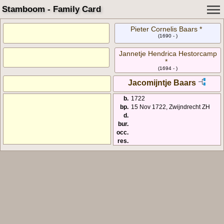
Stamboom - Family Card
Pieter Cornelis Baars *
(1690 - )
Jannetje Hendrica Hestorcamp
*
(1694 - )
Jacomijntje Baars
b.
1722
bp.
15 Nov 1722, Zwijndrecht ZH
d.
bur.
occ.
res.