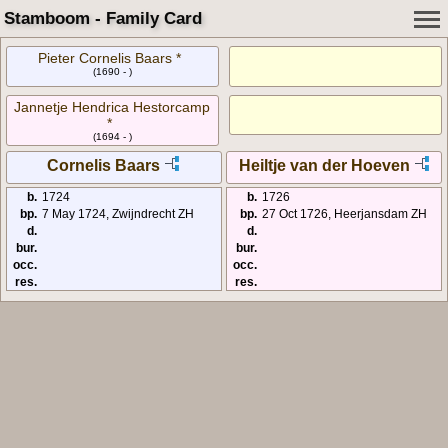
Stamboom - Family Card
Pieter Cornelis Baars *
(1690 - )
Jannetje Hendrica Hestorcamp
*
(1694 - )
Cornelis Baars
Heiltje van der Hoeven
b.
1724
b.
1726
bp.
7 May 1724, Zwijndrecht ZH
bp.
27 Oct 1726, Heerjansdam ZH
d.
d.
bur.
bur.
occ.
occ.
res.
res.