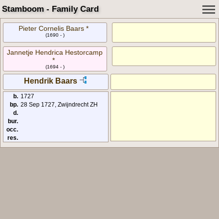
Stamboom - Family Card
Pieter Cornelis Baars *
(1690 - )
Jannetje Hendrica Hestorcamp
*
(1694 - )
Hendrik Baars
b.
1727
bp.
28 Sep 1727, Zwijndrecht ZH
d.
bur.
occ.
res.