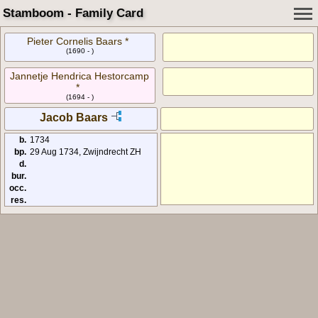
Stamboom - Family Card
Pieter Cornelis Baars *
(1690 - )
Jannetje Hendrica Hestorcamp
*
(1694 - )
Jacob Baars
b.
1734
bp.
29 Aug 1734, Zwijndrecht ZH
d.
bur.
occ.
res.