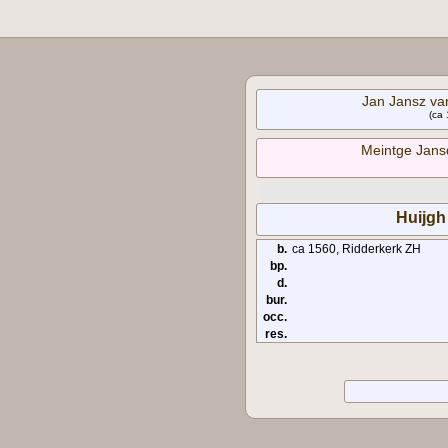
Jan Jansz va
(ca 
Meintge Jans
Huijgh
b.
ca 1560, Ridderkerk ZH
bp.
d.
bur.
occ.
res.