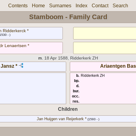
Contents
Home
Surnames
Index
Contact
Search
Stamboom - Family Card
n Ridderkerck *
1530 - )
dr Lenaertsen *
m.
18 Apr 1588, Ridderkerk ZH
 Jansz *
Ariaentgen Bas
b.
Ridderkerk ZH
bp.
d.
bur.
occ.
res.
Children
Jan Huijgen van Reijerkerk *
(1593 - )