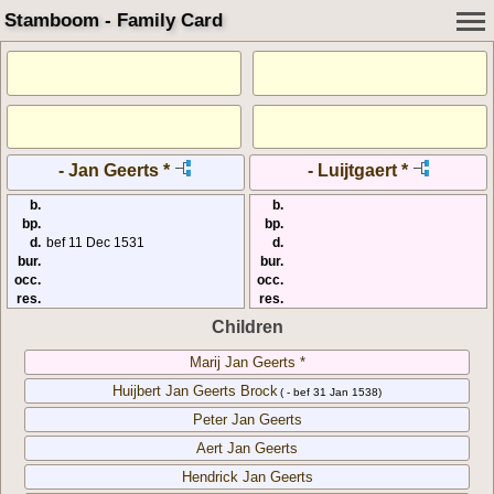
Stamboom - Family Card
- Jan Geerts *
- Luijtgaert *
b.
b.
bp.
bp.
d.
bef 11 Dec 1531
d.
bur.
bur.
occ.
occ.
res.
res.
Children
Marij Jan Geerts *
Huijbert Jan Geerts Brock
( - bef 31 Jan 1538)
Peter Jan Geerts
Aert Jan Geerts
Hendrick Jan Geerts