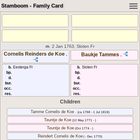
Stamboom - Family Card
m.
2 Jan 1763, Sloten Fr
Cornelis Reinders de Koe .
Baukje Tammes .
b.
Eesterga Fr
b.
Sloten Fr
bp.
bp.
d.
d.
bur.
bur.
occ.
occ.
res.
res.
Children
Tamme Cornelis de Koe .
(ca 1768 - 1 Jul 1819)
Teuntje de Koe
(12 May 1771 - )
Teuntje de Koe
(Oct 1774 - )
Reindert Cornelis de Koe
( - Dec 1770)