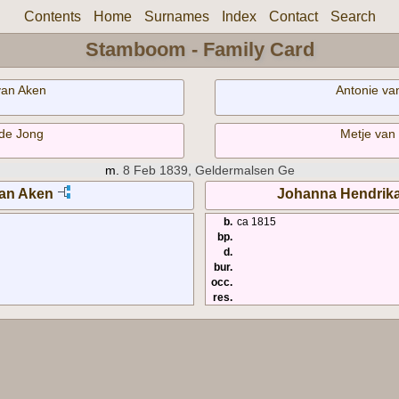
Contents
Home
Surnames
Index
Contact
Search
Stamboom - Family Card
van Aken
Antonie va
 de Jong
Metje van
m.
8 Feb 1839, Geldermalsen Ge
van Aken
Johanna Hendrika
b.
ca 1815
bp.
d.
bur.
occ.
res.