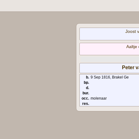
Joost 
Aaltje
Peter 
b.
9 Sep 1816, Brakel Ge
bp.
d.
bur.
occ.
molenaar
res.