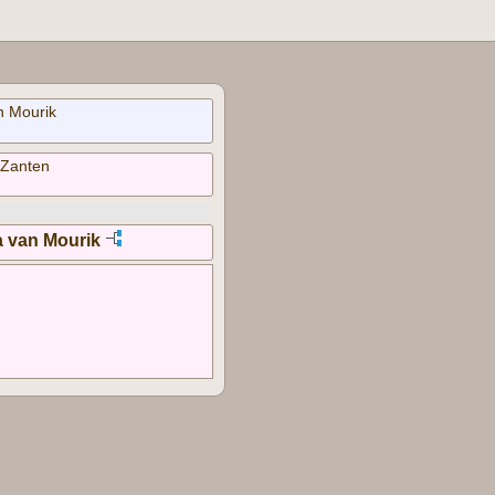
n Mourik
 Zanten
 van Mourik