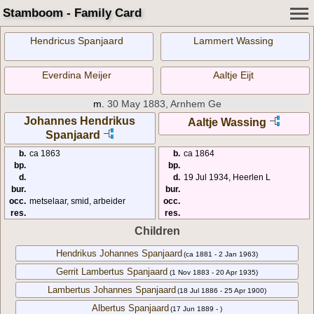
Stamboom - Family Card
Hendricus Spanjaard
Lammert Wassing
Everdina Meijer
Aaltje Eijt
m.
30 May 1883, Arnhem Ge
Johannes Hendrikus
Aaltje Wassing
Spanjaard
b.
ca 1863
b.
ca 1864
bp.
bp.
d.
d.
19 Jul 1934, Heerlen L
bur.
bur.
occ.
metselaar, smid, arbeider
occ.
res.
res.
Children
Hendrikus Johannes Spanjaard
(ca 1881 - 2 Jan 1963)
Gerrit Lambertus Spanjaard
(1 Nov 1883 - 20 Apr 1935)
Lambertus Johannes Spanjaard
(18 Jul 1886 - 25 Apr 1900)
Albertus Spanjaard
(17 Jun 1889 - )