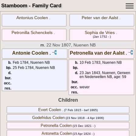
Stamboom - Family Card
Antonius Coolen .
Peter van der Aalst .
Petronilla Schenckels .
Sophia de Vries .
(Jan 1752 - )
m.
22 Nov 1807, Nuenen NB
Antonie Coolen .
Petronella van der Aalst .
b.
Feb 1784, Nuenen NB
b.
10 Feb 1783, Nuenen NB
bp.
25 Feb 1784, Nuenen NB
bp.
d.
d.
23 Jan 1843, Nuenen, Gerwen
en Nederwetten NB, age: 59
bur.
bur.
occ.
occ.
wever
res.
res.
Children
Evert Coolen .
(7 Feb 1815 - bef 1865)
Godefridus Coolen
(23 Nov 1818 - 4 Apr 1906)
Petronella Coolen
(15 Dec 1821 - )
Antonetta Coolen
(15 Apr 1824 - )