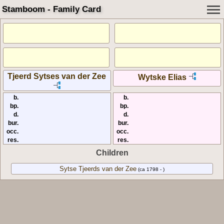
Stamboom - Family Card
Tjeerd Sytses van der Zee
Wytske Elias
b.
b.
bp.
bp.
d.
d.
bur.
bur.
occ.
occ.
res.
res.
Children
Sytse Tjeerds van der Zee
(ca 1798 - )