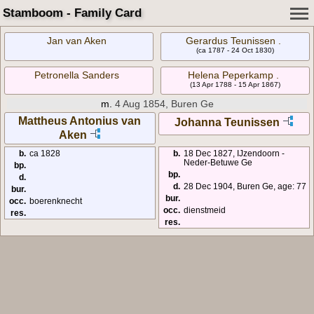
Stamboom - Family Card
Jan van Aken
Gerardus Teunissen .
(ca 1787 - 24 Oct 1830)
Petronella Sanders
Helena Peperkamp .
(13 Apr 1788 - 15 Apr 1867)
m.
4 Aug 1854, Buren Ge
Mattheus Antonius van
Johanna Teunissen
Aken
b.
ca 1828
b.
18 Dec 1827, IJzendoorn -
Neder-Betuwe Ge
bp.
bp.
d.
d.
28 Dec 1904, Buren Ge, age: 77
bur.
bur.
occ.
boerenknecht
occ.
dienstmeid
res.
res.