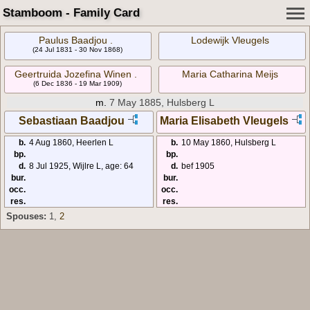
Stamboom - Family Card
Paulus Baadjou .
Lodewijk Vleugels
(24 Jul 1831 - 30 Nov 1868)
Geertruida Jozefina Winen .
Maria Catharina Meijs
(6 Dec 1836 - 19 Mar 1909)
m.
7 May 1885, Hulsberg L
Sebastiaan Baadjou
Maria Elisabeth Vleugels
b.
4 Aug 1860, Heerlen L
b.
10 May 1860, Hulsberg L
bp.
bp.
d.
8 Jul 1925, Wijlre L, age: 64
d.
bef 1905
bur.
bur.
occ.
occ.
res.
res.
Spouses:
1
,
2