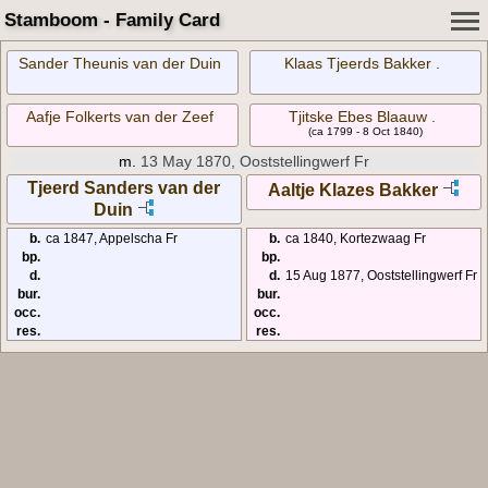
Stamboom - Family Card
Sander Theunis van der Duin
Klaas Tjeerds Bakker .
Aafje Folkerts van der Zeef
Tjitske Ebes Blaauw .
(ca 1799 - 8 Oct 1840)
m.
13 May 1870, Ooststellingwerf Fr
Tjeerd Sanders van der
Aaltje Klazes Bakker
Duin
b.
ca 1847, Appelscha Fr
b.
ca 1840, Kortezwaag Fr
bp.
bp.
d.
d.
15 Aug 1877, Ooststellingwerf Fr
bur.
bur.
occ.
occ.
res.
res.