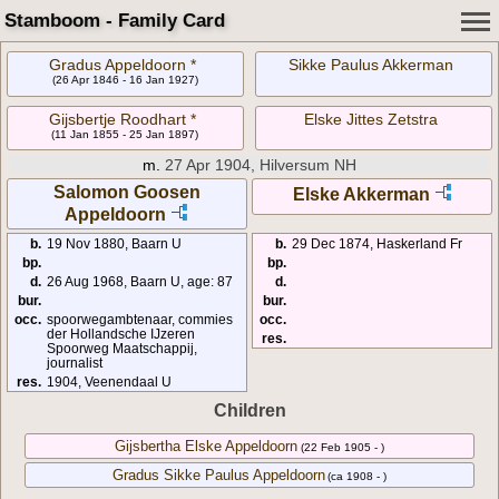
Stamboom - Family Card
Gradus Appeldoorn *
Sikke Paulus Akkerman
(26 Apr 1846 - 16 Jan 1927)
Gijsbertje Roodhart *
Elske Jittes Zetstra
(11 Jan 1855 - 25 Jan 1897)
m.
27 Apr 1904, Hilversum NH
Salomon Goosen
Elske Akkerman
Appeldoorn
b.
19 Nov 1880, Baarn U
b.
29 Dec 1874, Haskerland Fr
bp.
bp.
d.
26 Aug 1968, Baarn U, age: 87
d.
bur.
bur.
occ.
spoorwegambtenaar, commies
occ.
der Hollandsche IJzeren
res.
Spoorweg Maatschappij,
journalist
res.
1904, Veenendaal U
Children
Gijsbertha Elske Appeldoorn
(22 Feb 1905 - )
Gradus Sikke Paulus Appeldoorn
(ca 1908 - )