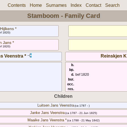
Contents
Home
Surnames
Index
Contact
Search
Stamboom - Family Card
Hijlkens *
bef 1820)
n Jans *
bef 1820)
s Veenstra *
Reinskjen K
b.
bp.
d.
bef 1820
bur.
occ.
res.
Children
Luitsen Jans Veenstra
(ca 1787 - )
Janke Jans Veenstra
(ca 1787 - 21 Jun 1825)
Maaike Jans Veenstra *
(ca 1788 - 21 May 1842)