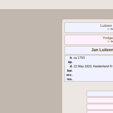
Luitzen 
( - 
Ymkje
( - 
Jan Luitzen
b.
ca 1753
bp.
d.
22 May 1820, Haskerland Fr
bur.
occ.
res.